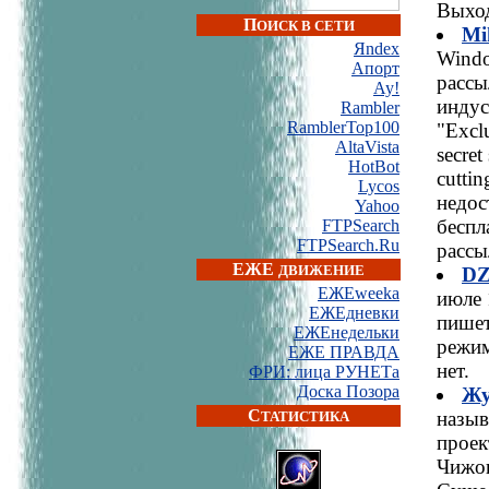
Выход
П
ОИСК В СЕТИ
Mi
Яndex
Windo
Апорт
рассы
Ау!
индус
Rambler
RamblerTop100
"Exclu
AltaVista
secret
HotBot
cutti
Lycos
недос
Yahoo
беспл
FTPSearch
FTPSearch.Ru
рассы
ЕЖЕ
ДВИЖЕНИЕ
DZ
ЕЖЕweeka
июле 
ЕЖЕдневки
пишет
ЕЖЕнедельки
режим
ЕЖЕ ПРАВДА
нет.
ФРИ: лица РУНЕТа
Доска Позора
Жу
С
назыв
ТАТИСТИКА
проек
Чижов