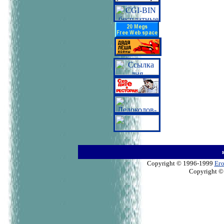
Copyright © 1996-1999
Его
Copyright 